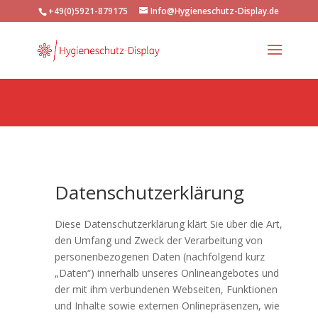
And for Intellistage on every page
And for conversion measurement
+49(0)5921-879175
Info@Hygieneschutz-Display.de
off customers who fill in contact form you can put this code on the
thnk you page when they have filled in the form
Datenschutzerklärung
Diese Datenschutzerklärung klärt Sie über die Art,
den Umfang und Zweck der Verarbeitung von
personenbezogenen Daten (nachfolgend kurz
„Daten“) innerhalb unseres Onlineangebotes und
der mit ihm verbundenen Webseiten, Funktionen
und Inhalte sowie externen Onlinepräsenzen, wie